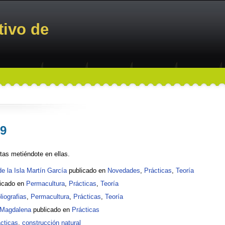
tivo de
09
tas metiéndote en ellas.
de la Isla Martín García
publicado en
Novedades
,
Prácticas
,
Teoría
icado en
Permacultura
,
Prácticas
,
Teoría
liografias
,
Permacultura
,
Prácticas
,
Teoría
n Magdalena
publicado en
Prácticas
cticas
,
construcción natural