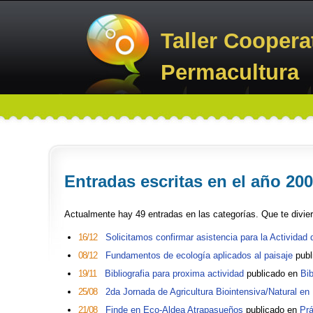
Taller Coopera
Permacultura
Entradas escritas en el año 20
Actualmente hay 49 entradas en las categorías. Que te divier
16/12
Solicitamos confirmar asistencia para la Actividad 
08/12
Fundamentos de ecología aplicados al paisaje
publ
19/11
Bibliografia para proxima actividad
publicado en
Bib
25/08
2da Jornada de Agricultura Biointensiva/Natural e
21/08
Finde en Eco-Aldea Atrapasueños
publicado en
Prá